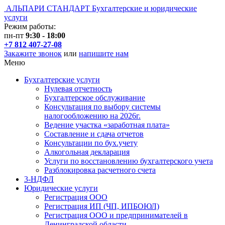
АЛЬПАРИ СТАНДАРТ
Бухгалтерские и юридические
услуги
Режим работы:
пн-пт
9:30 - 18:00
+7 812 407-27-08
Закажите звонок
или
напишите нам
Меню
Бухгалтерские услуги
Нулевая отчетность
Бухгалтерское обслуживание
Консультация по выбору системы
налогообложению на 2026г.
Ведение участка «заработная плата»
Составление и сдача отчетов
Консультации по бух.учету
Алкогольная декларация
Услуги по восстановлению бухгалтерского учета
Разблокировка расчетного счета
3-НДФЛ
Юридичеcкие услуги
Регистрация ООО
Регистрация ИП (ЧП, ИПБОЮЛ)
Регистрация ООО и предпринимателей в
Ленинградской области